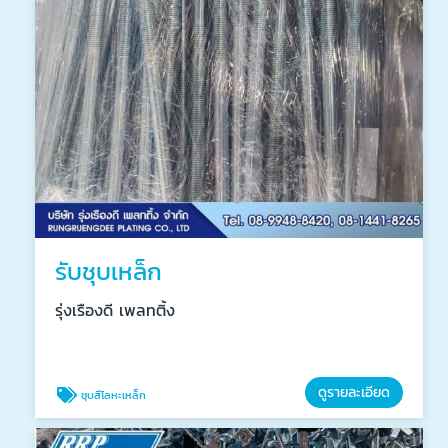
รับชุบเหล็ก
รุ่งเรืองดี เพลทติ้ง
ดูรายละเอียด
ชุบสีโลหะเหล็ก