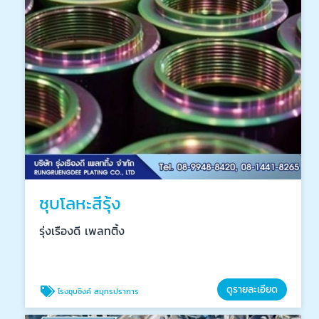
ชุบโลหะสีรุ้ง
รุ่งเรืองดี เพลทติ้ง
ดูรายละเอียด
โรงชุบซิงค์ สมุทรปราการ