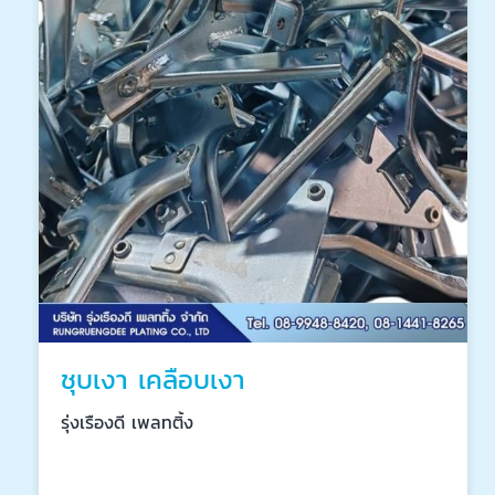
ชุบเงา เคลือบเงา
รุ่งเรืองดี เพลทติ้ง