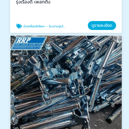
รุ่งเรืองดี เพลทติ้ง
ดูรายละเอียด
รับเคลือบผิวโลหะ - โรงงานชุบโลหะ