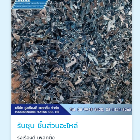
รับชุบ ชิ้นส่วนอะไหล่
รุ่งเรืองดี เพลทติ้ง