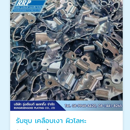
รับชุบ เคลือบเงา ผิวโลหะ