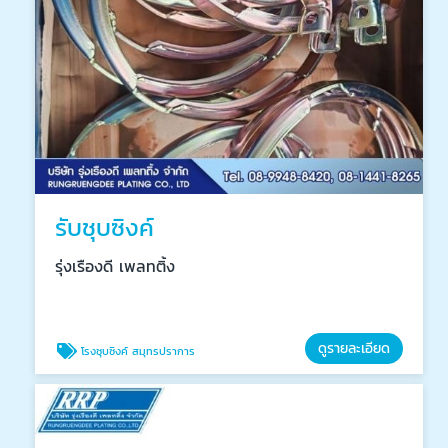
รับชุบซิงค์
รุ่งเรืองดี เพลทติ้ง
ดูรายละเอียด
โรงชุบซิงค์ สมุทรปราการ