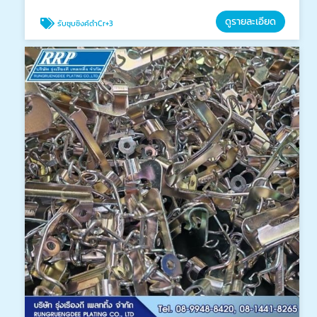
ดูรายละเอียด
รับชุบซิงค์ดำCr+3