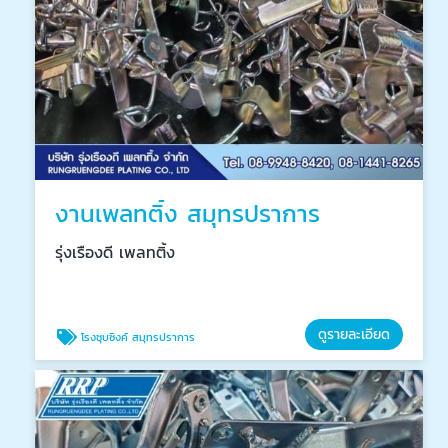
งานเพลทติ้ง สมุทรปราการ
รุ่งเรืองดี เพลทติ้ง
ดูรายละเอียด
โรงชุบซิงค์ สมุทรปราการ