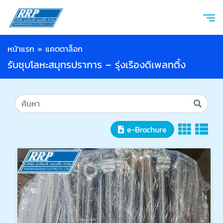
หน้าแรก
»
แคตตาล็อก
รับชุบโลหะสมุทรปราการ – รุ่งเรืองดีเพลทติ้ง
e-Brochure