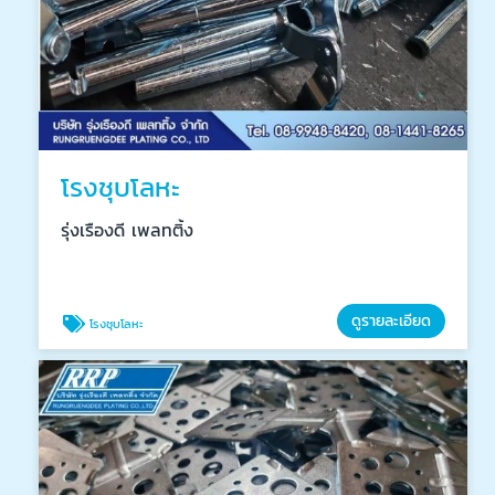
โรงชุบโลหะ
รุ่งเรืองดี เพลทติ้ง
ดูรายละเอียด
โรงชุบโลหะ