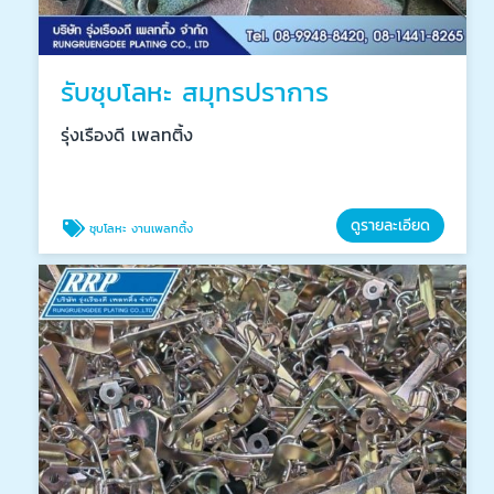
รับชุบโลหะ สมุทรปราการ
รุ่งเรืองดี เพลทติ้ง
ดูรายละเอียด
ชุบโลหะ งานเพลทติ้ง