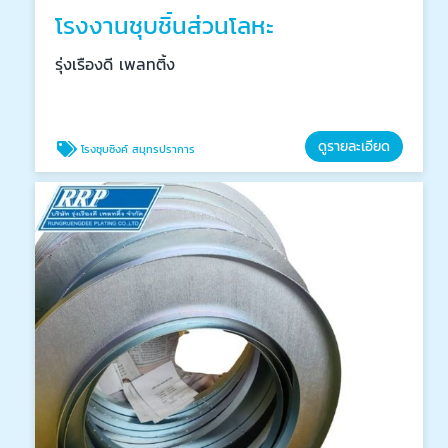
โรงงานชุบชิ้นส่วนโลหะ
รุ่งเรืองดี เพลทติ้ง
ดูรายละเอียด
โรงชุบซิงค์ สมุทรปราการ